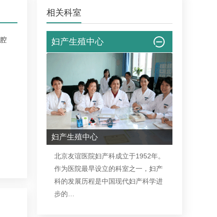
相关科室
腔
妇产生殖中心
妇产生殖中心
北京友谊医院
妇产科
成立于1952年。
作为医院最早设立的科室之一，
妇产
科
的发展历程是中国现代
妇产科
学进
步的…