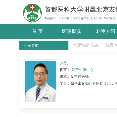
首 页
医院概况
科室介绍
您所在的位置：
首页
>
科室导航
张凯
科室：
妇产生殖中心
职称：副主任医师
专长：妇科常见
妇产科
疾病诊治，