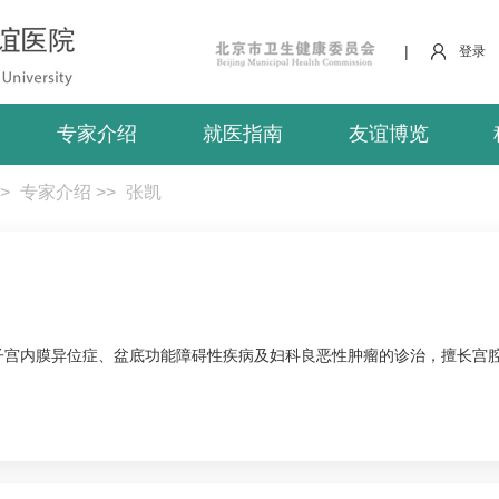
|
登录
专家介绍
就医指南
友谊博览
>
专家介绍
>>
张凯
子宫内膜异位症、盆底功能障碍性疾病及妇科良恶性肿瘤的诊治，擅长宫