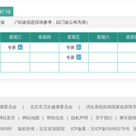
家门诊
停诊
（
*
出诊信息仅供参考，以门诊公布为准）
星期三
星期四
星期五
星期六
星期
专家
专家
专家
康委员会
|
北京市卫生健康委员会
|
消化系统疾病国家临床医
网站首页
|
网站地图
|
帮助信息
|
隐私声明
|
关于我们
|
乘车路
3138585 版权所有：北京友谊医院
ICP备案：京ICP备05085276号
技