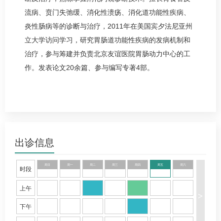
流病、贲门失弛缓、
消化性溃疡
、消化道功能性疾病、
炎性肠病等的诊断与治疗，2011年在美国宾夕法尼亚州
立大学访问学习，研究胃肠道功能性疾病的发病机制和
治疗，参与筹建并负责北京友谊医院胃肠动力中心的工
作。发表论文20余篇、参与编写专著4部。
出诊信息
周日
周一
周二
周三
周四
周五
周六
时段
上午
>
下午