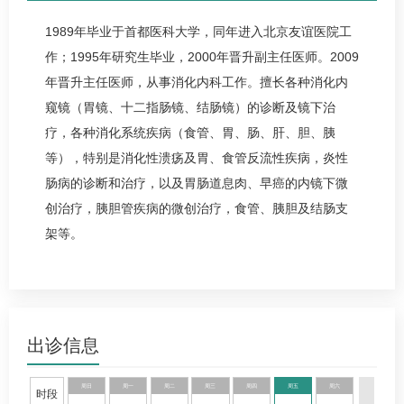
1989年毕业于首都医科大学，同年进入北京友谊医院工
作；1995年研究生毕业，2000年晋升副主任医师。2009
年晋升主任医师，从事
消化内科
工作。擅长各种消化内
窥镜（胃镜、十二指肠镜、结肠镜）的诊断及镜下治
疗，各种消化系统疾病（食管、胃、肠、肝、胆、胰
等），特别是
消化性溃疡
及胃、食管反流性疾病，炎性
肠病的诊断和治疗，以及胃肠道息肉、早癌的内镜下微
创治疗，胰胆管疾病的微创治疗，食管、胰胆及结肠支
架等。
出诊信息
周日
周一
周二
周三
周四
周五
周六
时段