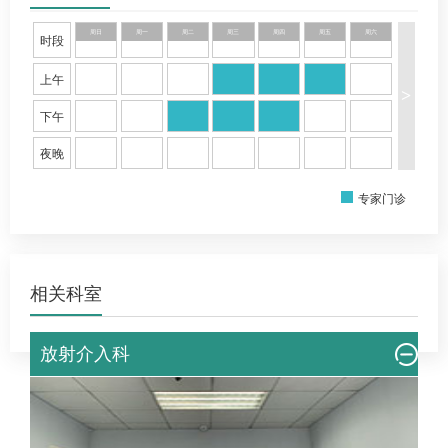
教学情况：承担首都医科大学临床等专业本科及留学生
教学授课任务，住院医及研究生的带教工作。
周日
周一
周二
周三
周四
周五
周六
时段
获奖情况：曾获北美放射学年会优秀研究者奖，欧洲放
上午
射学年会优秀论文奖以及优秀青年资助，首都医学创新
>
与转化大赛优胜奖，多次获医院优秀员工嘉奖。
下午
专业擅长：
夜晚
1.各期肿瘤诊断及介入治疗，包括早期实体肿瘤的微创消
融治疗，如：肺结节、小肝癌的诊断和治疗，中晚期肿
专家门诊
瘤及其并发症（梗阻性黄疸、消化道梗阻、骨转移瘤
等）的介入治疗。
2.门脉高压等静脉系统疾病及其相关并发症（
消化道出
相关科室
血
、脾亢、腹水等）的介入治疗。
3.动脉血管及神经疾病（血管狭窄缺血、动脉瘤、血管畸
放射介入科
形等）血管腔内治疗。
4.子宫肌瘤、腺肌症、肝血管瘤、盆腔淤血症、前列腺增
生等良性疾病的微创介入治疗。