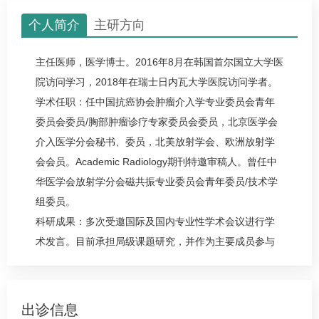
个人简介
主研方向
主任医师，医学博士。2016年8月在韩国首尔国立大学医
院访问学习，2018年在瑞士日内瓦大学医院访问学者。
学术任职：任中国抗癌协会肿瘤介入学专业委员会青年
委员会委员/胸部肿瘤诊疗专家委员会委员，北京医学会
介入医学分会秘书、委员，北美放射学会、欧洲放射学
会会员。Academic Radiology期刊特邀审稿人。曾任中
华医学会放射学分会磁共振专业委员会青年委员/技术学
组委员。
科研成果：多次受邀国际及国内专业性学术会议进行学
术发言。目前承担局级课题研究，并作为主要成员参与
多项省市级基金项目的研究。以第一作者发表论文20
篇，其中SCI论文7篇，获国家专利授权3项。并参编、参
译多部专业性学术著作。
出诊信息