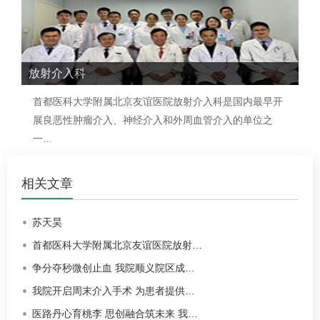
5.全身各部位的穿刺活检、引流。
放射介入科
首都医科大学附属北京友谊医院
放射介入科
是国内最早开
展良恶性肿瘤介入、神经介入和外周血管介入的单位之
一…
相关文章
苏天昊
首都医科大学附属北京友谊医院放射…
争分夺秒微创止血 我院顺义院区成…
我院开启周末介入手术 为患者提供…
医路丹心育桃李 思创融合筑未来 我…