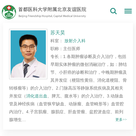
苏天昊
科室：
放射介入科
职称：主任医师
专长：1.各期肿瘤诊断及介入治疗，包括
早期实体肿瘤的微创消融治疗，如：肺结
节、小肝癌的诊断和治疗，中晚期肿瘤及
其并发症（梗阻性黄疸、消化道梗阻、骨
转移瘤等）的介入治疗。2.门脉高压等静脉系统疾病及其相关
并发症（
消化道出血
、脾亢、腹水等）的介入治疗。3.动脉血
管及神经疾病（血管狭窄缺血、动脉瘤、血管畸形等）血管腔
内治疗。4.子宫肌瘤、腺肌症、肝血管瘤、盆腔淤血症、前列
腺增生…
更多>>