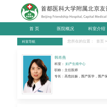
首 页
医院概况
科室介绍
您所在的位置：
首页
>
科室导航
韩肖燕
科室：
妇产生殖中心
职称：主任医师
专长：高危妊娠，围产医学，围产