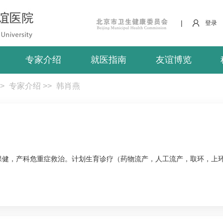
|
登录
专家介绍
就医指南
友谊博览
>
专家介绍
>>
韩肖燕
保健，产科危重症救治。计划生育诊疗（药物流产，人工流产，取环，上