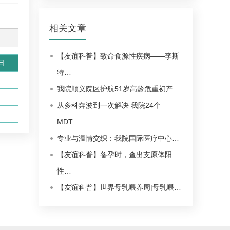
相关文章
【友谊科普】致命食源性疾病——李斯
日
特…
我院顺义院区护航51岁高龄危重初产…
从多科奔波到一次解决 我院24个
MDT…
专业与温情交织：我院国际医疗中心…
【友谊科普】备孕时，查出支原体阳
性…
【友谊科普】世界母乳喂养周|母乳喂…