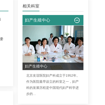
相关科室
第
妇产生殖中心
委
妇产生殖中心
北京友谊医院
妇产科
成立于1952年。
作为医院最早设立的科室之一，
妇产
科
的发展历程是中国现代
妇产科
学进
步的…