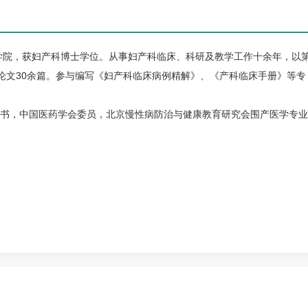
学院，获
妇产科
博士学位。从事
妇产科
临床、科研及教学工作十余年，以
论文30余篇。参与编写《
妇产科
临床病例精解》、《产科临床手册》等专
书，中国医药学会委员，北京慢性病防治与健康教育研究会围产医学专业