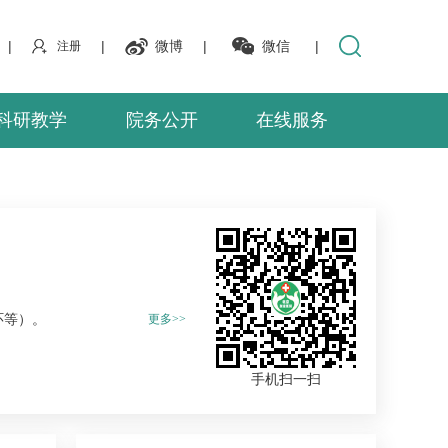
|
|
微博
|
微信
|
注册
科研教学
院务公开
在线服务
环等）。
更多>>
手机扫一扫