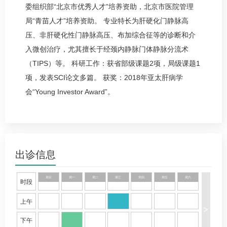
委组织部“北京市优秀人才”培养资助，北京市医院管理
局“青苗人才”培养资助。 专业特长为
肝硬化
门静脉高
压、非
肝硬化
性门静脉高压、布加综合征等的诊断和介
入微创治疗，尤其擅长于经颈内静脉门体静脉分流术
（TIPS）等。 科研工作：获省部级课题2项，局级课题1
项，发表SCI论文多篇。 获奖：2018年亚太肝病学
会“Young Investor Award”。
出诊信息
周日
周一
周二
周三
周四
周五
周六
时段
上午
>
下午